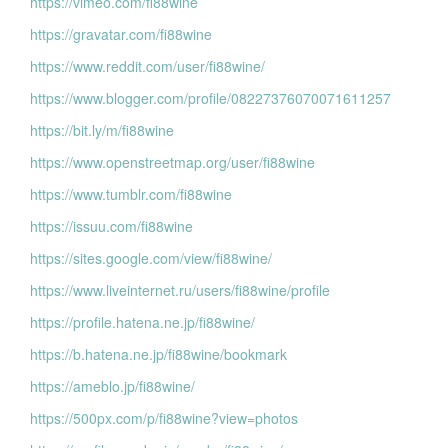
https://vimeo.com/fi88wine
https://gravatar.com/fi88wine
https://www.reddit.com/user/fi88wine/
https://www.blogger.com/profile/08227376070071611257
https://bit.ly/m/fi88wine
https://www.openstreetmap.org/user/fi88wine
https://www.tumblr.com/fi88wine
https://issuu.com/fi88wine
https://sites.google.com/view/fi88wine/
https://www.liveinternet.ru/users/fi88wine/profile
https://profile.hatena.ne.jp/fi88wine/
https://b.hatena.ne.jp/fi88wine/bookmark
https://ameblo.jp/fi88wine/
https://500px.com/p/fi88wine?view=photos